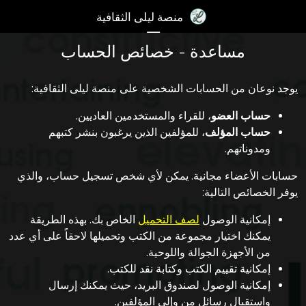
×
منصة ليلى الثقافية
☰
مساعدة - خصائص الحساب
تسجيل
الدخول
يوجد نوعان من الحسابات الشخصية على منصة ليلى الثقافية:
آخر
حساب العضو
، للقراء والمستخدمين العاديين.
اﻷخبار
حساب المؤلف
، للمؤلفين الذين يرغبون بنشر كتبهم
الكتب
ومدوناتهم.
الصوتيات
حسابات اﻷعضاء مجانية. يمكن ﻷي شخص تسجيل حساب، والذي
يوفر الخصائص التالية:
المدونات
إمكانية الوصول
لصف التحميل
الخاص بك. بهذه الطريقة
مسابقة
يمكنك اختيار مجموعة من الكتب وتحميلها لاحقاً على أي عدد
المنصة
من اﻷجهزة الجوالة واللوحية.
2017
إمكانية تقييم الكتب وكتابة نقد للكتب.
إمكانية الوصول لصندوق البريد، حيث يمكنك إرسال
مساعدة
واستقبال رسائل من وإلى المؤلفين.