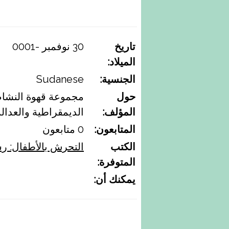
مساعدة
أسئلة
شائعة
تاريخ
30 نوفمبر -0001
الميلاد:
اتصل
بنا
الجنسية:
Sudanese
حول
مجموعة قهوة النشاط
المؤلف:
الديمقراطية والعدالة
English
المتابعون:
0 متابعون
الكتب
التحرش باﻷطفال: ر
عربي
المتوفرة:
يمكنك أن: