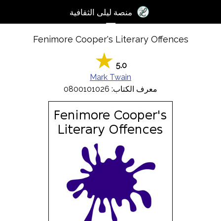
×
منصة ليلى الثقافية
☰
Fenimore Cooper's Literary Offences
تسجيل
الدخول
5.0
آخر
Mark Twain
اﻷخبار
معرف الكتاب: 0800101026
الكتب
الصوتيات
المدونات
مسابقة
المنصة
2017
مساعدة