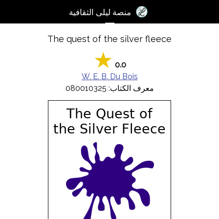
×
منصة ليلى الثقافية
☰
The quest of the silver fleece
تسجيل
الدخول
0.0
آخر
W. E. B. Du Bois
اﻷخبار
معرف الكتاب: 080010325
الكتب
الصوتيات
المدونات
مسابقة
المنصة
2017
مساعدة