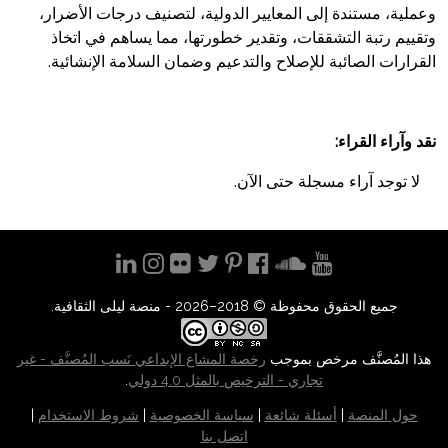
وعملية، مستندة إلى المعايير الدولية، لتصنيف درجات الأضرار،
وتقييم رتبة التشققات، وتقدير خطورتها، مما يساهم في اتخاذ
القرارات الصائبة للإصلاح والتدعيم وضمان السلامة الإنشائية.
نقد وآراء القراء:
لا توجد آراء مسجلة حتى اﻵن.
جميع الحقوق محفوظة © 2018–2026 - منصة ليلى الثقافية.
هذا المُصنَّف مرخص بموجب
رخصة المشاع الإبداعي نَسب المُصنَّف - غير
تجاري - الترخيص بالمثل 4.0 دولي
.
حول المنصة
|
أسئلة شائعة
|
سياسة الخصوصية
|
شروط الاستخدام
|
اتصل بنا