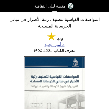
×
منصة ليلى الثقافية
☰
المواصفات القياسية لتصنيف رتبة الأضرار في مباني
تسجيل
الخرسانة المسلحة
الدخول
آخر
4.9
اﻷخبار
د. أمير الجنيد
معرف الكتاب: 150011221
الكتب
الصوتيات
المدونات
مسابقة
المنصة
2017
مساعدة