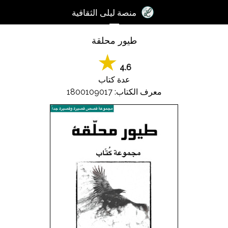
×
منصة ليلى الثقافية
☰
طيور محلقة
تسجيل
الدخول
4.6
آخر
عدة كتاب
اﻷخبار
معرف الكتاب: 1800109017
الكتب
الصوتيات
المدونات
مسابقة
المنصة
2017
مساعدة