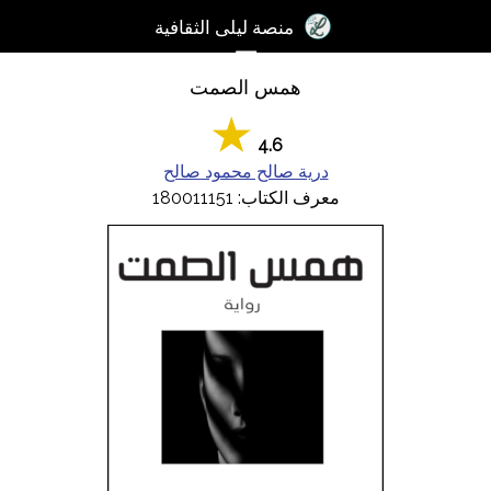
×
منصة ليلى الثقافية
☰
همس الصمت
تسجيل
الدخول
4.6
آخر
درية صالح محمود صالح
اﻷخبار
معرف الكتاب: 180011151
الكتب
الصوتيات
المدونات
مسابقة
المنصة
2017
مساعدة