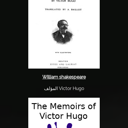
ر
ا
ﻷ
خ
ب
ا
ر
ا
ل
ك
William shakespeare
ت
ب
المؤلف Victor Hugo
ا
ل
ص
و