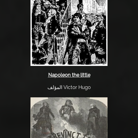
ق
ة
ا
ل
م
ن
ص
ة
2
Napoleon the little
0
المؤلف Victor Hugo
1
7
م
س
ا
ع