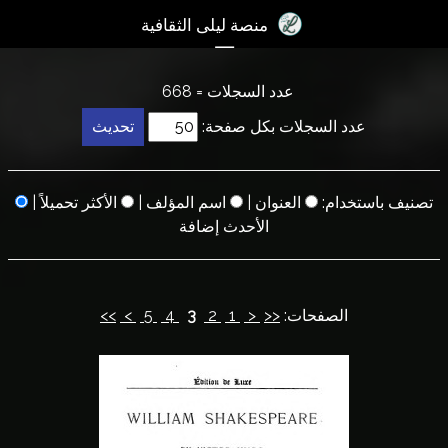
×
منصة ليلى الثقافية
☰
ت
عدد السجلات = 668
س
عدد السجلات بكل صفحة:
ج
ي
ل
|
اﻷكثر تحميلاً
|
اسم المؤلف
|
العنوان
تصنيف باستخدام:
ا
اﻷحدث إضافة
ل
د
خ
>>
>
5
4
3
2
1
<
<<
الصفحات:
و
ل
آ
خ