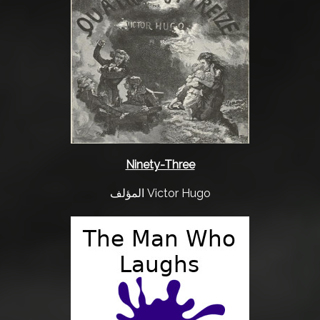
د
ة
أ
س
ئ
ل
ة
ش
Ninety-Three
ا
ئ
المؤلف Victor Hugo
ع
ة
ا
ت
ص
ل