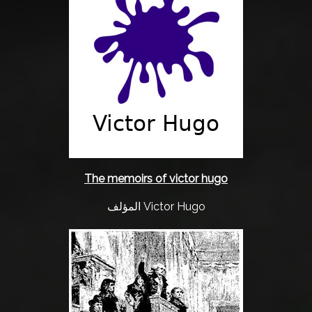
ت
ي
ا
ت
ا
ل
م
د
و
The memoirs of victor hugo
ن
ا
المؤلف Victor Hugo
ت
م
س
ا
ب