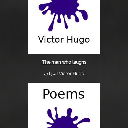
ب
ن
ا
E
The man who laughs
n
g
المؤلف Victor Hugo
l
i
s
h