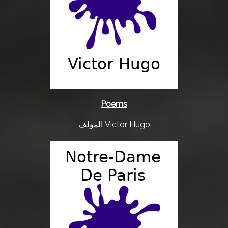
ع
ر
ب
ي
Poems
المؤلف Victor Hugo