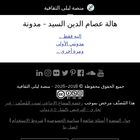
×
منصة ليلى الثقافية
☰
هالة عصام الدين السيد - مدونة
تسجيل
الدخول
إليه فقط ...
مدونتي الأولى
آخر
ومرة أخرى ...
اﻷخبار
الكتب
الصوتيات
جميع الحقوق محفوظة © 2018–2026 - منصة ليلى الثقافية.
المدونات
هذا المُصنَّف مرخص بموجب
رخصة المشاع الإبداعي نَسب المُصنَّف - غير
مسابقة
تجاري - الترخيص بالمثل 4.0 دولي
.
المنصة
حول المنصة
|
أسئلة شائعة
|
سياسة الخصوصية
|
شروط الاستخدام
|
2017
اتصل بنا
مساعدة