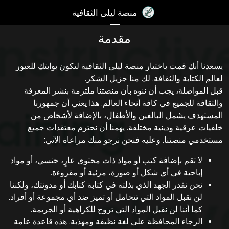
×
منصة ليلى الثقافية
☰
مقدمة
تسجيل
الدخول
يسعدنا أنك قمت باختيار منصة ليلى الثقافية لتكون بوابتك للعبور
آخر
لعالم الكتابة والثقافة. لك منا جزيل الشكر.
اﻷخبار
قبل المواصلة، يجب أن ننوه بأن منصتنا ملتزمة بنشر المعرفة
والثقافة للجميع في كافة أنحاء العالم. هذا يعني أن جمهورنا
الكتب
المستهدف يشمل البالغين واﻷطفال، باﻹضافة ﻷشخاص من
خلفيات عرقية ودينية مختلفة. يهمنا أن نحترم معتقدات جميع
الصوتيات
مستخدمي منصتنا. وعليه فنحن نرجو منك مراعاة اﻵتي:
المدونات
ﻻ تقم بإضافة كتب أو مواد ذات محتوى عارٍ، جنسي، أو مواد
مسابقة
إباحية في أي شكل أو صورة، مرئية أو مقروءة.
المنصة
نحن نقدر الجهد الذي بذلته في كتابة كتابك أو مدونتك، ولكننا
لن نقبل المواد التي تتحامل أو تميز ضد أي مجموعة أو أفراد.
2017
كما أننا لن نقبل المواد التي تروج للكراهية أو الجريمة.
مساعدة
الرجاء المحافظة على لغة نظيفة ومهذبة. هذه قاعدة عامة