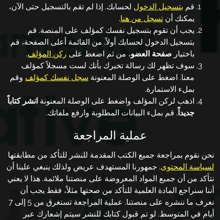
قم
بتسجيل الدخول
لحسابك. إذا لم تقم بالتسجيل حتى اﻵن،
يمكنك أن
تسجل من هنا
.
يجب أن تقوم بتسجيل نفسك كمؤلف على المنصة. قم
بتسجيل الدخول لحسابك أولاً. من القائمة أعلى الصفحة، قم
باختيار
صفحة العضو
، من ثم اضغط على
ركن المؤلف
.
سوف تظهر لك رسالة تخبرك بأنك لست مسجلاً كمؤلف
معنا. اضغط على الوصلة المعنونة
سجل نفسك كمؤلف
وقم
بملء الاستمارة.
اذهب لركن المؤلف واضغط على الوصلة المعنونة
انشر كتاباً
جديداً
. قم بملء البيانات المطلوبة وارفع ملفاتك.
عملية المراجعة
نحن نقوم بمراجعة جميع الكتب المقدمة للنشر للتأكد من مطابقتها
لسياسة المحتوى
. جمهورنا المستهدف عريض ولذلك ينبغي علينا أن
نتأكد من أن جميع المواد المعروضة على منصتنا ملائمة. هذا ﻻ يعني
أننا سنراجع المادة العلمية للتأكد من صحتها مثلاً، فقط يجب أن
نعرف ما ننشره على منصتنا. عملية المراجعة تستغرق من 5 إلى 7
أيام في المتوسط. لو تم قبول كتابك للنشر سيتم إشعارك عبر