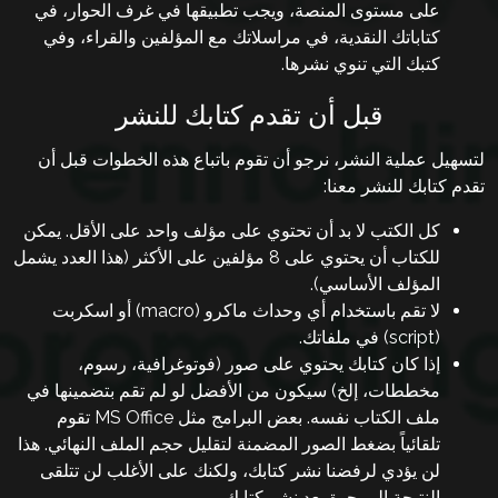
على مستوى المنصة، ويجب تطبيقها في غرف الحوار، في
أسئلة
كتاباتك النقدية، في مراسلاتك مع المؤلفين والقراء، وفي
شائعة
كتبك التي تنوي نشرها.
اتصل
قبل أن تقدم كتابك للنشر
بنا
لتسهيل عملية النشر، نرجو أن تقوم باتباع هذه الخطوات قبل أن
تقدم كتابك للنشر معنا:
English
كل الكتب ﻻ بد أن تحتوي على مؤلف واحد على الأقل. يمكن
للكتاب أن يحتوي على 8 مؤلفين على اﻷكثر (هذا العدد يشمل
عربي
المؤلف اﻷساسي).
ﻻ تقم باستخدام أي وحداث ماكرو (macro) أو اسكربت
(script) في ملفاتك.
إذا كان كتابك يحتوي على صور (فوتوغرافية، رسوم،
مخططات، إلخ) سيكون من اﻷفضل لو لم تقم بتضمينها في
ملف الكتاب نفسه. بعض البرامج مثل MS Office تقوم
تلقائياً بضغط الصور المضمنة لتقليل حجم الملف النهائي. هذا
لن يؤدي لرفضنا نشر كتابك، ولكنك على اﻷغلب لن تتلقى
النتيجة المرجوة بعد نشر كتابك.