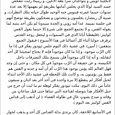
لأنجلينا لويس و يتواعدان سراً بلغة الأعين، و ريبيكا رايت تتفحص
جسد السيد لوكا الذي يجلس أمامها بطريقةٍ لم يفهمها إلا بعد عدة
سنوات حينما غمرته فينوس حبه الوحيد طوال حياته بتلك النظرات، و
صبية آل ريتشارد يجلسون و يتحدثون و يضحكون بطريقة توضح أنهم
في جلسة نميمة. عدا أمه روبي و الجدة سيدونا لم يكن أحد ينتبه لما
يقوله القس، و لا يجتمع الجمع على شيءٍ إلا حينما يقول القس
كولينز: (فليغطنا أبانا الذي في السموات و ليجعل روحه القدس
ترفرف حولنا أثناء كل أعمالنا في هذا الأسبوع ) فيقول الجمع
متفقين: ( آمين). في عشية ذلك اليوم جلس ثيودور يفكر في إذا ما
كان الرّب موجود، و إذا ما كان موجوداً فإنه لا يحتاج لمجيئنا كل أحد
لنقابله، و أنه إذا كان موجوداً فلن يسمح بتلك التصرفات داخل
الكنيسة، و عن حقيقة أن الرّب موجودٌ في كل مكان ، و حتى إن وجد
فهل العالم كله يؤمن بوجود هذا الرّب أم أن أمه و جدته و القس هم
فقط من يؤمنون به، و كانت تلك اللحظة في عشية ذلك الأحد ابتداء
لحبل أفكار لم ينقطع إلا مرة واحدة في أحد آخر بعد اثنان و سبعون
عاماً من ذلك اليوم، مكث ثيودور يفكر لوهلة ثم ما لبث أن خرج من
حبل الأفكار هذا بتوصله لقناعته التي تبناها حتى قبل ساعاتٍ من
وفاته و صدح بصوتٍ عالٍ في طاولة العشاء :( لن أذهب إلى قداس
القس كولينز بعد اليوم ).
في الأسابيع اللاحقة، كان يرتدي بذلة القداس كل أحد و يذهب لجوار