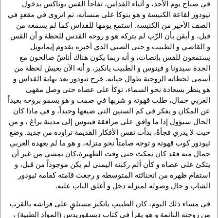
في صباح يوم الأحد، و أثناء القداس، تفاجأ القس يوناكس بدخول
ثيودور لقاعة الكنيسة و هو يتوكأ على منسأته، ثم انزوى في مقعدٍ في
الصف الأخير من الكنيسة. استمع يومها للقداس كما لم يسمعه من
قبل، و أيقن بأن الرّب لم يتركه هو و روحه القدس للحظة و أن القس
و القاضي و الطبيب و حتى الصبي الذي أخبره بقدوم إيمانويل
يستمعون للقس بإنصات، و أنه ربما يكون هناك أناسٌ صالحون مع
الجدة سيدونا و فينوس و الطبيب يانكيز، و أنه الآن يعيش لحظة من
أسمى لحظاته الروحية طوال حياته. خرح ثيودور بعد نهاية القداس و
هو ينظر بسعادة نحو السماء، توكأ على عصاه حتى وصل مقهى
العربي جمال، طلب قهوته و شربها في صمت و هو يسمو بروحه بعيداً
عن المكان و يفكر في كم السنين التي ضيعها وحيداً، و في ماذا كان
الحال سيؤول إذا ما وافق علی مرافقة فينوس إلی مدينة براغ ، و من
حيث لا يدري فجأةً، بدأت نفس الأفكار القديمة تراوده من جديد. وضع
ثيودور كوب قهوته و توجه صامتاً نحو منزله، و هو ما لم يعهده العربي
جمال منه فقد كان يمكث حتى وقت الظهيرة،كان يمشي من غير أن
يتكئ على عصاه و كأن ألم ركبته اليمنى لم يكن موجوداً من قبل، و
استقام ظهره من انحنائته المتوسطة و رجعت قامته كقامة ثيودور
الشاب و حال وصوله لمنزله دخل و أغلق الباب عليه.
في مساء ذلك اليوم، كان الطبيب يانكيز مستلقٍ على فراشه بالقرب
من زوجته النائمة و هو يقرأ في كتاب ديسقوريدس (المواد الطبية) ،