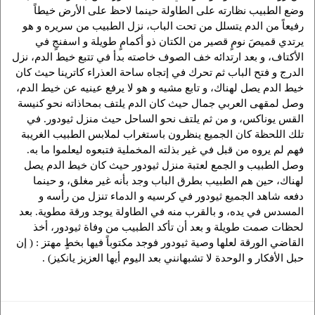
وضع الطبيب نظارته على الطاولة حينما لاحظ على الأرض خيطاً
رفيعاً من الدم يتسلل من تحت الباب، نزل الطبيب من سريره و هو
يرتدي قميصَ نومٍ قصير من الكتان ذو أكمامٍ طويلة و اسفنجٍ في
الأكتاف، و بعد ارتدائه خف الصوف خاصته بدأ في تتبع خيط الدم، نزل
الدرج و فتح الباب ثم تحرك في إتجاه ساحة العذراء كاترينا حيث كان
خيط الدم يصل لهناك، و تابع مشيه و هو لا يرفع عينيه عن خيط الدم،
وصل لمقهى العربي جمال حيث كان الدم يلتف بمحاذاته نحو كنيسة
القس يوناكس، و من ثم يلتف نحو الساحل حيث منزل ثيودور. في
تلك اللحظة كان الجميع ينظرون باستغراب لملابس الطبيب الغريبة
فهم لم يروه من قبل في غير بذلته المخملية فتبعوه ليعلموا ما به.
وصل الطبيب و الجمع لعتبة منزل ثيودور حيث كان خيط الدم يصل
لهناك، حين هم الطبيب بطرق الباب وجد بأنه غير مغلق، و حينما
دفعه شاهد الجميع ثيودور في كرسيه و الدماء تنزل من رأسه و
المسدس في يده، و بالقرب منه في الطاولة يوجد ورقة مطوية. بعد
لحظات صمت طويلة و بعد أن تأكد الطبيب من وفاة ثيودور، أخذ
القاضي الورقة لعلها وصية ثيودور فوجد مكتوباً فيها بخطٍ مهتز : ( إن
حبل الأفكار و الوحدة لا تشبهانني بعد اليوم أيها العزيز يانكيز) .