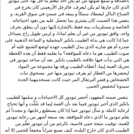
بالصدفة و سمع صوتها تئن لم يكن أحد ليعلم ما حل بها، حتى ثيودور
الذي كان جارها لم يكن ليعرف، فالرجل الأربعيني كان يخرج في
الصباح الباكر ليصطاد سمكاً و يبيعه في صمتٍ في سوق القرية، و
بنفس هذا الصمت كان يشتري بما تحصل عليه من نقود احتياجاته
الخاصة و مستلزمات بيته فقط بالإشارة إليها دون أن ينطق بحرف
واحد. وافق ثيودور من غير أن يعلم لماذا، و لزمن طويل راح يتساءل
عما إذا كانت هي بذلة الطبيب يانكيز المخملية و الساعة الذهبية على
صدره أم هو شاربه الذي يبذل الطبيب جهده لوضع الشمع عليه أم
صوت الطبيب هو ما دعاه للموافقة؟ ما يعلمه فقط أن هذه اللحظة
هي التي بدأت فيها علاقته بالطبيب يانكيز .بعد أن ساعد ثيودور في
تحريك العمة إيما، أعطاه الطبيب ورقة بها مجموعة من المواد
ليحضرها من العطار لم يعرف ثيودور منها غير مسحوق نبات
الخشخاش و قشرِ البرتقال المر حيث كانت تستخدمهما الجدة
سيدونا لتخفيض الحمى.
بنفس صمته المعهود، أحضر ثيودور كل الاحتياجات و سلمها للطبيب
يانكيز الذي أخبر ثيودور فيما بعد بأن العمة إيما قد شُلّت و أنها تحتاج
لرعاية كاملة، و سأل ثيودور عما إذا كان يستطيع رعايتها، و مجدداً لم
يعلم ثيودور ما الذي دعاه للموافقة. بعد سبعة أشهر من رعاية ثيودور
للعمة، توفيت نتيجة حمى قاسية، بالرغم من أن ثيودور تعلّم من
الطبيب،الذي كان خارج البلدة، كيف يصنع شراباً مخففاً للحمى إلا أنه