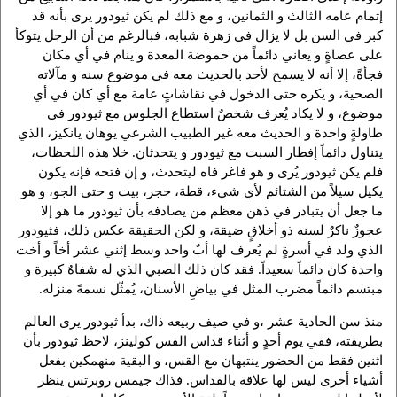
إتمام عامه الثالث و الثمانين، و مع ذلك لم يكن ثيودور يرى بأنه قد
كبر في السن بل لا يزال في زهرة شبابه، فبالرغم من أن الرجل يتوكأ
على عصاةٍ و يعاني دائماً من حموضة المعدة و ينام في أي مكان
فجأةً، إلا أنه لا يسمح لأحد بالحديث معه في موضوع سنه و مآلاته
الصحية، و يكره حتى الدخول في نقاشاتٍ عامة مع أي كان في أي
موضوع، و لا يكاد يُعرف شخصٌ استطاع الجلوس مع ثيودور في
طاولةٍ واحدة و الحديث معه غير الطبيب الشرعي يوهان يانكيز، الذي
يتناول دائماً إفطار السبت مع ثيودور و يتحدثان. خلا هذه اللحظات،
فلم يكن ثيودور يُرى و هو فاغر فاه ليتحدث، و إن فتحه فإنه يكون
يكيل سيلاً من الشتائم لأي شيء، قطة، حجر، بيت و حتى الجو، و هو
ما جعل أن يتبادر في ذهن معظم من يصادفه بأن ثيودور ما هو إلا
عجوزٌ ناكرٌ لسنه ذو أخلاقٍ ضيقة، و لكن الحقيقة عكس ذلك، فثيودور
الذي ولد في أسرةٍ لم يُعرف لها أبٌ واحد وسط إثني عشر أخاً و أخت
واحدة كان دائماً سعيداً. فقد كان ذلك الصبي الذي له شفاهٌ كبيرة و
مبتسم دائماً مضرب المثل في بياضِ الأسنان، يُمثّل نسمةَ منزله.
منذ سن الحادية عشر ،و في صيف ربيعه ذاك، بدأ ثيودور يرى العالم
بطريقته، ففي يوم أحدٍ و أثناء قداس القس كولينز، لاحظ ثيودور بأن
اثنين فقط من الحضور ينتبهان مع القس، و البقية منهمكين بفعل
أشياء أخرى ليس لها علاقة بالقداس. فذاك جيمس روبرتس ينظر