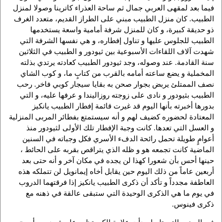
فيما بعد لمقهى العربي جمال ثم ساحة العذراء كاترينا وصولا لمنزل
الطبيب. كان منزل الطبيب مبني على الطراز القديم، متعدد الغرف
ذو حديقة كبيرة، و كان للمنزل شرفة أمامية واسعة يستخدمها
الطبيب للجلوس عليها و تناول إفطاره، و هي نفسها الشرفة التي
شهدت آلاف اللقاءات الأسبوعية بين ثيودور و الطبيب في الثلاثين
سنة القادمة. عند وصوله، وجد ثيودور الطبيب كعادته يرتدي بذلته
المخملية و يضع ساعته أمامه بالقرب من كتابٍ ما، و كوب الشاي
نصف الممتلئ يربض بجوار صحن به بقايا سيجار كوبي فاخر. رحب
الطبيب بثيودور و نادى على زوجته روزاليندا و عرفها عليه، و التي
بدورها أخبرته بأنها اليوم قد غيرت قائمة إفطار الطبيب يانكيز
المعتادة لحضوره كضيف لهم و أنه سيستمتع بفطائر المربى المنزلية
و العسل التي تعدها. كانت وجبة الإفطار تلك الأولى لثيودور منذ
أعوامٍ طويلة تحمل رائحة الدفء الأسري فكل وجباته في السنين
الماضية كانت تجمعه هو و ظله الذي يتراقص بقربه على الحائط ،
حينها أحس بأن شعورا كهذا لن يجده في مكان آخر و أنه حتى بعد
أربعين عاماً من ذلك اليوم حين يقابل أخاه إيمانويل لن تتملكه هذه
العاطفة مجدداً و تأكد أن ذكرى الطبيب يانكيز إذا فرقتهما الدروب
في يوم ما هي الذكرى الوحيدة التي ستبقى عالقة في ذهنه مع
ذكرى فينوس.