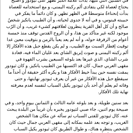
في السنين التي تليها، بدأت علامة الكبر تظهر على ثيودور و أصبح
يحتاج لعصاة لكي يتفادى ألم ركبته اليمنى، و مع استخدامه للعصاة
بدأت إنحناءةٌ متوسطةٌ في الظهر تظهر. و كان دائماً ما يفكر في
حبيبته فينوس، و في أنه لا جدوى لحياته، و أن الطبيب يانكيز شخصٌ
صالح و أن كل أهل القرية ينظرون لعلاقتهم كشيء غريب، و أن الرّب
موجود لكنه غير متأكد من هذا، و أن الروح القدس توقف منذ خمسة
أعوام من الرفرفة حوله، و أنه لم يعد يعبأ بالزمن و بتوقيت معين عدا
توقيت إفطار السبت مع الطبيب، و لم يكن يقطع حبل هذه الأفكار إلا
ألم ركبته اليمنى و صوت إبريق الشاي بعد غليان الماء فيه، فعادة
شرب الشاي، الذي غيرها بعد بلوغه السبعين بشرب القهوة في
مقهى العربي جمال، كان قد اكتسبها من الطبيب يانكيز. و كان ثيودور
يمقت نفسه حين يبدأ خيط الأفكار هذا و يكره أكثر حقيقة أن أحداً ما
سيقطع حبل هذه الأفكار من غير أن يعرف ثيودور نهايتها، و حتى
وفاته لم يعلم أي أحد بأن ثيودور يكيل السباب لنفسه لعدم معرفته
نهاية تلك الأفكار.
بعد سنين طويلة، و بعد بلوغه عامه الثالث و الثمانين بيومٍ واحد، و في
صبيحة يوم اثنين، جاء صبي لثيودور يخبره بأن غريباً من البلدة يبحث
عنه، كال ثيودور للفتى السباب ثم سأله عن مكان هذا الشخص
الغريب، و توجه بعد علمه بمكانه إلى مقهى العربي جمال حيث كان
الشخص ينتظره هناك، و طوال الطريق كان ثيودور يكيل السباب