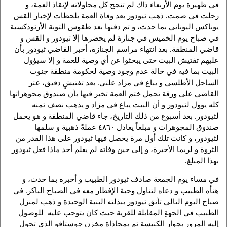
في ظهيرة يوم الأربعاء ذاك لم تنجح كل محاولاته لإنقاذ العمة، و
رحلت في صمت. ذهب ثيودور بعد وفاة العمة بلحظات لإخبار القس
يوناكس اليوناني بما حدث، و تم دفنها بعد طقوس التوبة الأرثوذكسية
في صباح يوم الخميس في جنازة لم يحضرها إلا ثيودور و القس و
قاضي المنطقة. بعد انتهاء مراسم الجنازة، أخبر القاضي ثيودور بأن
عليهم تفتيش البيت حتى يبحثوا عن أي وصية للعمة و إلا سيؤول
البيت بما فيه في حالة عدم وجود وصية لحكومة منطقة جنوب
الساحل الأطلسي و يباع في مزاد علني. بعد تفتيشٍ دقيق، عثر
القاضي على ورقة تحمل ختم العمة تخبر فيها بأن صندوق مجوهراتها
كله يؤول لثيودور و أن البيت يباع في مزاد و يذهب نصف ثمنه
لثيودور. بعد أسبوع من ذلك التاريخ، جاء قاضي المنطقة و هو يحمل
صندوق المجوهرات و مبلغاً يعادل ٤٨٦٠ عملةً ذهبية و سلمها
لثيودور، و كانت تلك أول مرة يحصل فيها ثيودور على هذا القدر من
الثروة و لربما الأخيرة، و إلى حين وفاته لم يعلم أحد ماذا فعل ثيودور
بهذا المبلغ.
في مساء يوم الجمعة صادف ثيودور الطبيب و أخبره بما حدث، و
هنأه الطبيب و دعاه لتناول وجبة الإفطار معه في الصباح الباكر. في
صباح اليوم التالي تأنق ثيودور ببذلته البنية الوحيدة و ذهب لمنزل
الطبيب في الجهةِ المقابلة للقرية حيث كان يتوجب عليه للوصول
إليه المرور بجوار الكنيسة ثم بمحاذاة مخزن جوستافو الذي تحول