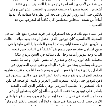
من شخص لأخر، بيد أنه لم يخرج من هذا التصنيف سوى ثلاثة
أشخاص الجدة سيدونا و حبيبته فينوس و الطبيب الشرعي يوهان
يانكيز، حتى أمه روبي لم تكن صالحة في نظره فاعتقاده بأن لديها
أبناءاً من تسعة أشخاص مختلفين كان كافياً له ليخرجها من هذا
التصنيف.
في مساء يوم ثلاثاء، و بعد استقراره في قرية صغيرة تقع على ساحل
المحيط الأطلسي، كان ثيودور ،الذي احتفل لوحده بعيد ميلاده الثالث
و الأربعين قبل خمسة أيام، يستعد لوضع الفاصوليا التي طبخها في
طبقٍ ليتناول عشاءه حين سمع نقراً خفيفاً في الباب. حين فتحه
للباب وجد ثيودور أمامه رجل يكاد يماثله في السن يرتدي بذلةً
مخملية ذات لون رمادي و صديري له نفس اللون، و ساعةً ذهبية
مربوطة بسلسل يمتد من طرف البذلة و حتى جيب الصديري في
الداخل يرتدي قبعة لها نفس اللون و يضع شمعاً لتلميع و تثبيت شاربه
معقود الطرفين، و تفوح منه رائحة عطرِ الخزامى و التي ستعلق في
ذهن ثيودور حتى وفاته. بشعره البني الغزير و لكنته الواضحة لم يكن
ذلك الشخص إلا الطبيب الشرعي يوهان يانكيز الذي ألقى التحية
بلطفٍ على ثيودور بعد فتحه الباب و سأله إن كان يستطيع أن يأتي
معه لمساعدته في تحريك العمة إيما جارة ثيودور، بعد سقوطها على
الأرض حيث كانت مريضةً في بيتها، و لولا أن الطبيب يانكيز كان ماراً