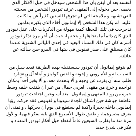
لنفسه بعد أن أيقن بأن هذا الشخص سيدخل في حبل الأفكار الذي
يخصه. حين دخوله إلى المقهى عرف ثيودور الشخص من سحنته
التي تشبهه و ملامحه التي لم تجرفها السنين كثيراً عن ما كانت
عليه، لم يكن هذا الشخص إلا إيمانويل أخاه الذي يكبره بعامين.
تدحرجت في تلك اللحظة كمية مهولة من الذكريات على عقل ثيودور
الذي كان دائماً ما يتجاهلها و يتجنبها، حيث أن أخر مرة تذكر ثيودور
أسرته كان في ذلك المساء البعيد في إحدى الليالي الشتوية عندما
كان مستلقٍ على صدر فينوس في بيتها في البيرو حين سألته عن
عائلته.
لم يتوقع إيمانويل أن ثيودور سيستقبله بهذه الطريقة فبعد سيلٍ من
السباب له و للأم روبي و إخوته و القس كولينز و أبناء آل ريتشارد
طلب منه أن يغرب عن وجهه و ألا يتحدث معه، و ألا يخبرَ أحداً بمكان
تواجده و خرج من مقهى العربي جمال من غير أن يلتفت خلفه وسط
حيرة من رواد المقهى و إيمانويل . بعد أسبوعين اجتاحت ثيودور
عاطفة جياشة حين اشتاق للجدة سيدونا و لفينوس فقد حركت رؤيا
إيمانويل داخله بحيرةً راكدة لم يستطع في يوم أن يحركها ، و تمنى أن
يعرف مصيرهما، و طفق طوال الأسبوع الذي يليه يفكر فيهما، و لأول
مرة منذ ما يقارب السبعين عاماً انقطع حبل أفكار ثيودور المعتاد و
فكر في شيءٍ جديد.