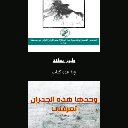
طيور محلقة
by عدة كتاب