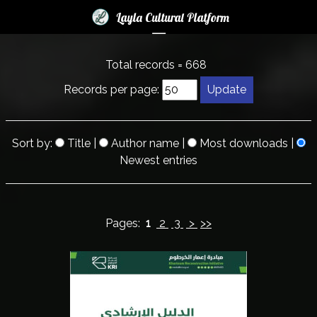
×
×
Layla Cultural Platform
☰
L
Total records = 668
o
Records per page:
g
i
n
Sort by:
Title
|
Author name
|
Most downloads
|
Newest entries
N
e
w
s
Pages:
1
2
3
>
>>
B
o
o
k