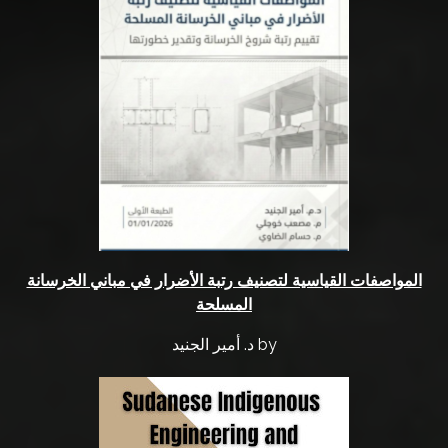
o
n
t
e
s
t
2
0
1
7
المواصفات القياسية لتصنيف رتبة الأضرار في مباني الخرسانة
H
المسلحة
e
l
by د. أمير الجنيد
p
F
A