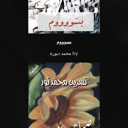
بسوووم
by محمد دبورة