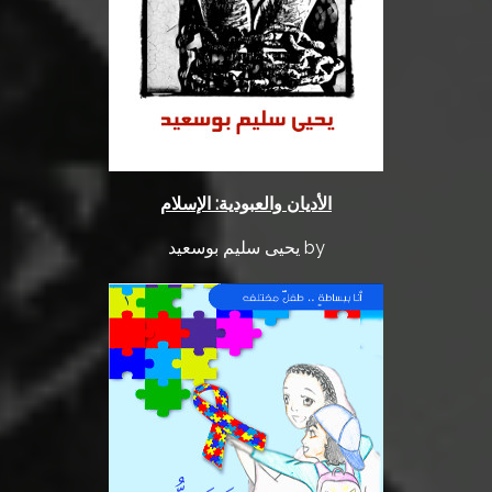
اﻷديان والعبودية: اﻹسلام
by يحيى سليم بوسعيد