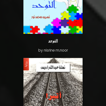
التوحد
by nisrine m.noor