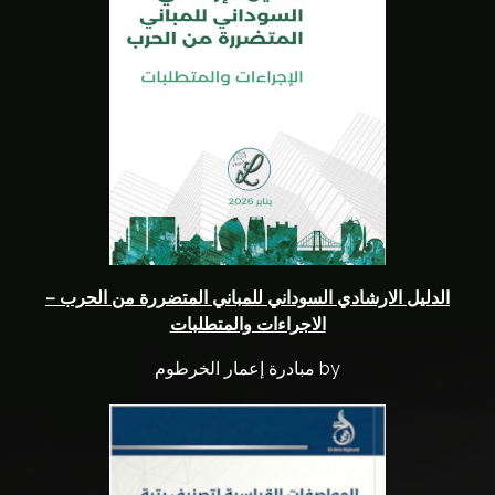
s
A
u
d
i
o
B
l
o
الدليل الارشادي السوداني للمباني المتضررة من الحرب –
g
الاجراءات والمتطلبات
s
by مبادرة إعمار الخرطوم
L
C
P
C