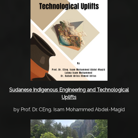
Q
C
o
n
t
a
c
t
u
s
Sudanese Indigenous Engineering and Technological
Uplifts
by Prof. Dr. CEng. Isam Mohammed Abdel-Magid
E
n
g