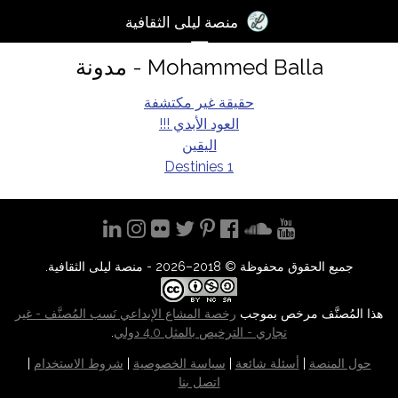
×
منصة ليلى الثقافية
☰
Mohammed Balla - مدونة
تسجيل
الدخول
حقيقة غير مكتشفة
العود الأبدي !!!
آخر
اليقين
اﻷخبار
Destinies 1
الكتب
الصوتيات
المدونات
جميع الحقوق محفوظة © 2018–2026 - منصة ليلى الثقافية.
مسابقة
هذا المُصنَّف مرخص بموجب
رخصة المشاع الإبداعي نَسب المُصنَّف - غير
المنصة
تجاري - الترخيص بالمثل 4.0 دولي
.
2017
حول المنصة
|
أسئلة شائعة
|
سياسة الخصوصية
|
شروط الاستخدام
|
مساعدة
اتصل بنا