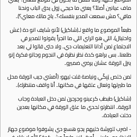
ماف عيانين أصلاً؟ يعني ما حيجي زول يدق الباب ونحنا
مافي؟ مش سمعت المدير بنفسك؟.. ياخ مالك معاي؟)..
طبعاً الموضوع ما واقع لـ(شاكيل) ﻷنو شايف انو دة (غش
واحتيال)، اللي هو الراي اللي ما اتجرأ يقولوا للمدير في
اﻻجتماع لمن أدانا التعليمات دي.. وﻻ حتى قالوا لي بعد
طلعنا.. بس براهو كدة نظر نظرة في النجوم وجاتو فكرة إنو
ينزل الورقة عشان يرضي ضميرو..
لمن خلص تِبِكّي ونياصة قلت ليهو: (أمشي جيب الورقة محل
ما طيرتها وتعال علقها في مكانها.. أنا واقف منتظرك)..
(شاكيل) طبطب كرعينو وجرجرن لمن دخل العيادة وجاب
الورقة.. انتظرتو لحدي ما علق الورقة في مكانها بعدين
دخلت العيادة..
- اضرب للورشة خليهم يجو هسع دي يشوفوا موضوع جهاز