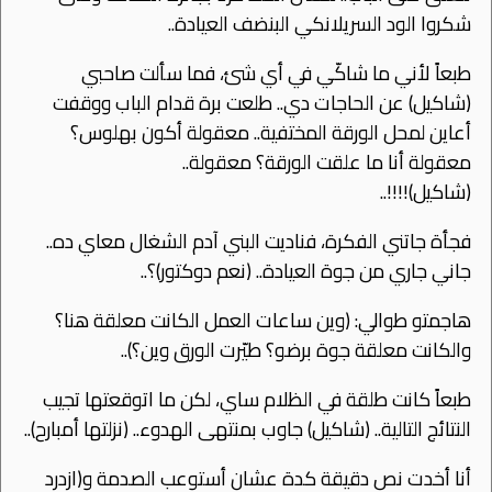
شكروا الود السريلانكي البنضف العيادة..
طبعاً ﻷني ما شاكّي في أي شئ، فما سألت صاحبي
(شاكيل) عن الحاجات دي.. طلعت برة قدام الباب ووقفت
أعاين لمحل الورقة المختفية.. معقولة أكون بهلوس؟
معقولة أنا ما علقت الورقة؟ معقولة..
(شاكيل)!!!!..
فجأة جاتني الفكرة، فناديت البني آدم الشغال معاي ده..
جاني جاري من جوة العيادة.. (نعم دوكتور)؟..
هاجمتو طوالي: (وين ساعات العمل الكانت معلقة هنا؟
والكانت معلقة جوة برضو؟ طيّرت الورق وين؟)..
طبعاً كانت طلقة في الظلام ساي، لكن ما اتوقعتها تجيب
النتائج التالية.. (شاكيل) جاوب بمنتهى الهدوء.. (نزلتها أمبارح)..
أنا أخدت نص دقيقة كدة عشان أستوعب الصدمة و(ازدرد