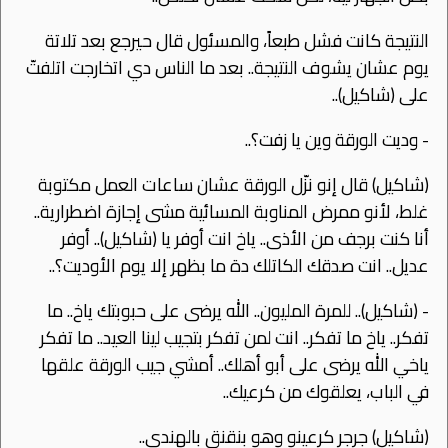
النتيجة كانت فشل طبعاً، والمسئول قال حيرجع بعد تلاتة
يوم عشان يشوف النتيجة.. بعد ما الناس دي اتخارجت اتلفتّ
على (شاكيل)..
- وديت الورقة وين يا زفت؟..
(شاكيل) قال إنو نزّل الورقة عشان ساعات العمل مكتوبة
غلط، ﻷنو ممرض المناوبة المسائية مشى إجازة اضطرارية..
أنا كنت برجف من اﻷذى.. ياخ انت أوفر يا (شاكيل).. أوفر
عديل.. انت صدقك الكاتلك دة ما بظهر إﻻ يوم اﻷوديت؟..
- (شاكيل).. للمرة المليون.. الله يرضى على حبوبتك ياخ.. ما
تفكر.. ياخ ما تفكر.. انت لمن تفكر بتجيب لينا العيد.. ما تفكر
ياخي الله يرضى على أبو أهلك.. أمشي جيب الورقة علقها
في الباب، يعلقوك من كرعيك..
(شاكيل) جرجر كرعينو وهو بنقنق بالهندي..