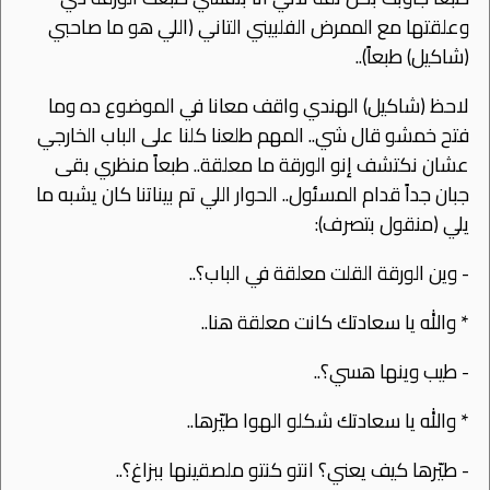
وعلقتها مع الممرض الفلبيني التاني (اللي هو ما صاحبي
(شاكيل) طبعاً)..
ﻻحظ (شاكيل) الهندي واقف معانا في الموضوع ده وما
فتح خمشو قال شي.. المهم طلعنا كلنا على الباب الخارجي
عشان نكتشف إنو الورقة ما معلقة.. طبعاً منظري بقى
جبان جداً قدام المسئول.. الحوار اللي تم بيناتنا كان يشبه ما
يلي (منقول بتصرف):
- وين الورقة القلت معلقة في الباب؟..
* والله يا سعادتك كانت معلقة هنا..
- طيب وينها هسي؟..
* والله يا سعادتك شكلو الهوا طيّرها..
- طيّرها كيف يعني؟ انتو كنتو ملصقينها ببزاغ؟..