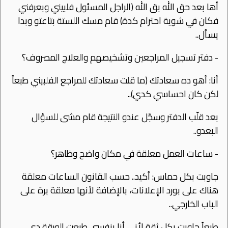
أها بعد حق الله بق الله (الراجل المسئول فلبيني وبعرفني
فكان في شوية احترام كدة) قام مسك اللستة بتاعتو وبدا
يسأل..
- دفتر تسجيل المراجعين وتشخيصهم والعلاج المصروف؟
أنا: أهو ده سعادتك (ما قلت سعادتك للمراجع الفلبيني طبعاً
لكن كان احساسي كدي)..
بعد قلّب الدفتر وسجّل عندو النتيجة قام مشى للسؤال
البعدو..
- ساعات العمل معلقة في مكان واضح وظاهر؟
جاوبت بكل حماس: أكيد.. حسب القانون الساعات معلقة
هناك على بورد اﻹعلانات، باﻹضافة ﻷنها معلقة برة على
الباب الخارجي..
طبعاً جاوبت بكل ثقة ﻷني أنا بنفسي طبعت الورقة دي