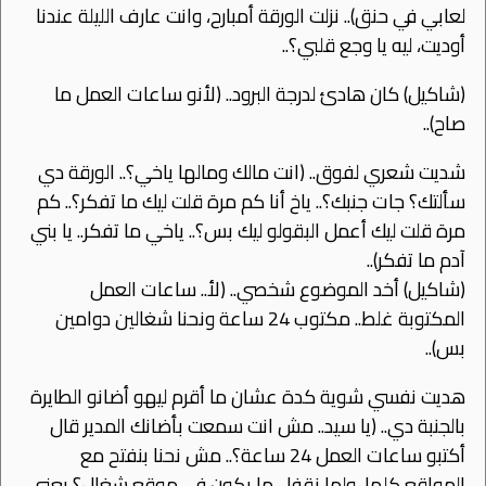
لعابي في حنق).. نزلت الورقة أمبارح، وانت عارف الليلة عندنا
أوديت، ليه يا وجع قلبي؟..
(شاكيل) كان هادئ لدرجة البرود.. (ﻷنو ساعات العمل ما
صاح)..
شديت شعري لفوق.. (انت مالك ومالها ياخي؟.. الورقة دي
سألتك؟ جات جنبك؟.. ياخ أنا كم مرة قلت ليك ما تفكر؟.. كم
مرة قلت ليك أعمل البقولو ليك بس؟.. ياخي ما تفكر.. يا بني
آدم ما تفكر)..
(شاكيل) أخد الموضوع شخصي.. (ﻷ.. ساعات العمل
المكتوبة غلط.. مكتوب 24 ساعة ونحنا شغالين دوامين
بس)..
هديت نفسي شوية كدة عشان ما أقرم ليهو أضانو الطايرة
بالجنبة دي.. (يا سيد.. مش انت سمعت بأضانك المدير قال
أكتبو ساعات العمل 24 ساعة؟.. مش نحنا بنفتح مع
المواقع كلها، ولما نقفل ما بكون في موقع شغال؟ يعني