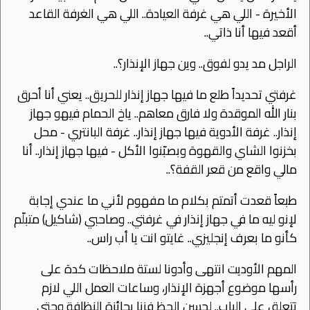
اﻷخيرة - اللي هي غرفة العيادة.. اللي هي الغرفة القاعد
أقعد فيها أنا ذاتي..
الراجل مد يدو لفوق.. وين جهاز اﻹنذار؟..
غرفتي تحديداً طلع ما فيها جهاز إنذار للحريق.. يعني أنا أحرق
بنار الله الموقدة وﻻ فارق معاهم.. ياخ الحمام فيهو جهاز
إنذار.. غرفة اﻷدوية فيها جهاز إنذار.. غرفة البانتري - محل
بخزنوا الشاي والقهوة وبصبّنوا اﻷكل - فيها جهاز إنذار.. أنا
مالي واقع من قعر القفة؟..
طبعاً قعدت أتمتم بكلام ما مفهوم ﻷني ما عندي إجابة
ﻹنو ليه ما في جهاز إنذار في غرفتي.. وصاحبي (شاكيل) متبلّم
كأنو ما بعرف إنجليزي.. غايتو انت يا أب راس..
المهم اﻷوديت انتهى وأدونا لستة ملاحظات كدة على
رأسها موضوع أجهزة اﻹنذار، وساعات العمل اللي ﻻزم
تتعلق على الباب.. لحسن الحظ فزنا بجائزة النظافة وحتى