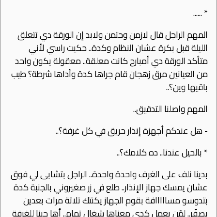
* ......
المهم الراجل قال ﻻزمن وحتمن وﻻبد إن الورقة دي تتعلق
الليلة قبل بكرة عشان النظام وكدة.. حكيت راسي ﻷني
متأكد الورقة دي أمبارح كانت معلقة.. معقولة يكون واحد
من العيانين مرق زهجان قام جراها كدة وأداها شرطة؟ طيب
باقيها وين؟..
المهم واصلنا التدقيق..
- هل عندكم أجهزة إنذار حريق في كل غرفة؟..
* بالحيل عندنا.. ده كلامك؟..
بدينا نلف على الغرف واحدة واحدة.. الراجل بتشابى لي فوق
عشان يمسك جهاز اﻹنذار.. طلع في زر صغيروني بالجنبة كدة
بتدوسو مسااااافة بقوم الجهاز يكنتك تلاتة مرات بعدين
يصفّر.. لمّن يعمل كدي معناها شغال تمام.. أها جينا للغرفة