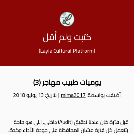
كتبت ولم أقل
)
Layla Cultural Platform
(
يوميات طبيب مهاجر (3)
أضيفت بواسطة:
mima2017
| بتاريخ: 13 يونيو 2018
قبل فترة كان عندنا تدقيق (Audit) داخلي، اللي هو حاجة
بتتعمل كل فترة عشان المحافظة على جودة اﻷداء وكدة..