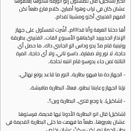
الخير (شاكيل) قال للمسئول إنو الورقة شالوها يغلفوها
عشان كان في تراب وهوا أمبارح.. كلام فارغ طبعاً لكن
المهم الفلبيني أكلو ومشينا لقدام..
أها دخلنا الغرفة وأنا قداااام.. أشّرت للمسئول على جهاز
اﻹنذار الجدييييد الركبناهو اﻷسبوع الفات.. الفلبيني بطريقة
روتينية قام مدّ يدو وداس الزر الجانبي داك.. ما حصل أي
حاجة، ﻻ نور وﻻ صفارة.. داسو تاني، وﻻ أي حاجة.. المرة
التالتة لمن جاء يدوسو قام انتبه لحاجة..
- الجهاز دة ما فيهو بطارية.. النور ما قاعد يولع نهائي..
نزلنا الجهاز وعايننا لبطنو.. فعلاً، البطارية مافيشة..
- (شاكيل).. يا وجع قلبي.. البطارية وين؟..
(شاكيل) قال انو البطارية اﻷدونا ليها قديمة، فرسلوها
عشان يغيروها.. طبعاً ما فهمت ما خلى البطارية القديمة في
بطن الجهاز ليه، لكن سكتّ عشان نخلص..