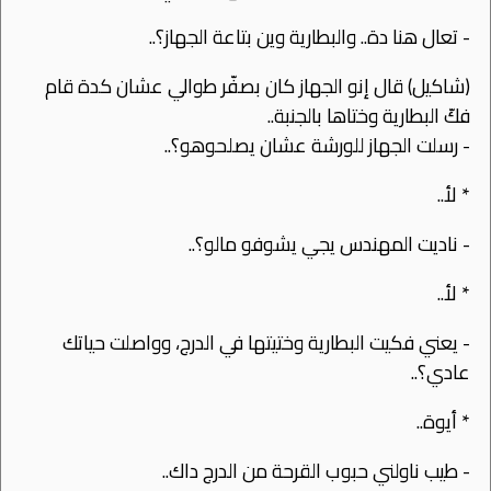
- تعال هنا دة.. والبطارية وين بتاعة الجهاز؟..
(شاكيل) قال إنو الجهاز كان بصفّر طوالي عشان كدة قام
فكّ البطارية وختاها بالجنبة..
- رسلت الجهاز للورشة عشان يصلحوهو؟..
* ﻷ..
- ناديت المهندس يجي يشوفو مالو؟..
* ﻷ..
- يعني فكيت البطارية وختيتها في الدرج، وواصلت حياتك
عادي؟..
* أيوة..
- طيب ناولني حبوب القرحة من الدرج داك..