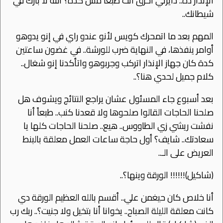
اﻹنذار ده.. دايرني أحرق انت طبعاً مش كدة؟ الله ﻻ بارك في
شيطانك..
المهم بعد ما اتمحرك كويس ﻷنو عندو راي في إنو يدوهو
أوامر ينفذها، في النهاية ضرب للورشة.. في غضون ساعتين
كدة كان جهاز اﻹنذار اتركب وجربوهو واتأكدنا إنو شغال..
كلام جميل لحدي هنا؟..
بعد أسبوع جاء المسئول عشان يراجع النتائج ويشوف هل
صلحنا الحاجات القالوا صلحوها وﻻ قعدنا كنب.. طبعاً أنا
نفشت ريشي زي الطاووس.. هيع.. صلحنا الحاجات كلها يا
سعادتك.. شايف؟ أول حاجة ساعات العمل معلقة بالبنط
العريض على الـ..
(شاكيل)!!!!!! الورقة وينها؟..
أنا خلاص كان حيغمن علي.. أقسم بالله العظيم الورقة دي
كانت معلقة الليلة الصباح.. يخوانا أنا بتخيل وﻻ جنيت؟.. ربك رب